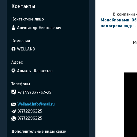
Контакты
В компании
Моноблоками
,
Об
подогрева воды
.
Александр Николаевич
Мы
WELLAND
Алматы, Казахстан
+7 (777) 229-62-25
Welland.info@mail.ru
87772296225
87772296225