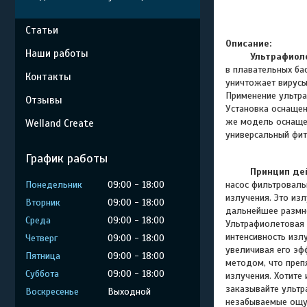
Статьи
Описание:
Наши работы
Ультрафиол
в плавательных ба
Контакты
уничтожает вирусы
Применение ультра
Отзывы
Установка оснащен
же модель оснащен
Welland Create
универсальный фит
График работы
Принцип де
Понедельник
09:00
18:00
насос фильтроваль
излучения. Это из
Вторник
09:00
18:00
дальнейшее размно
Среда
09:00
18:00
Ультрафиолетовая 
интенсивность изл
Четверг
09:00
18:00
увеличивая его эф
Пятница
09:00
18:00
методом, что преп
Суббота
09:00
18:00
излучения.
Хотите 
заказывайте
ультр
Воскресенье
Выходной
незабываемые ощу