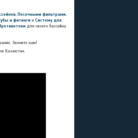
ссейнов
,
Песочными фильтрами
,
рубы и фитинги
и
Систему для
Противотоки
для своего бассейна.
ание. Звоните нам!
ки Казахстан.