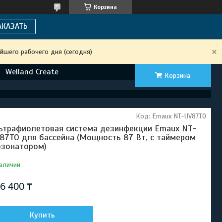
Корзина
АКАЗАТЬ
йшего рабочего дня (сегодня)
Welland Create
Корзина
Код:
Emaux NT-UV87TO
ьтрафиолетовая система дезинфекции Emaux NT-
87TO для бассейна (Мощность 87 Вт, с таймером
озонатором)
аличии
6 400 ₸
Купить