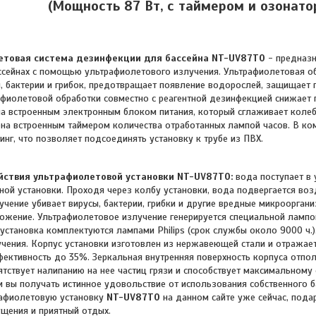
(Мощность 87 Вт, с таймером и озонато
етовая система дезинфекции для бассейна NT-UV87TO
- предназ
ссейнах с помощью ультрафиолетового излучения. Ультрафиолетовая об
, бактерии и грибок, предотвращает появление водорослей, защищает 
фиолетовой обработки совместно с реагентной дезинфекцией снижает 
а встроенным электронным блоком питания, который сглаживает колеб
а встроенным таймером количества отработанных лампой часов. В ко
инг, что позволяет подсоединять установку к трубе из ПВХ.
йствия ультрафиолетовой установки NT-UV87TO:
вода поступает в 
ной установки. Проходя через колбу установки, вода подвергается во
лучение убивает вирусы, бактерии, грибки и другие вредные микроорган
жение. Ультрафиолетовое излучение генерируется специальной лампой 
установка комплектуются лампами Philips (срок службы около 9000 ч.)
учения. Корпус установки изготовлен из нержавеющей стали и отражае
фективность до 35%. Зеркальная внутренняя поверхность корпуса отпо
ятствует налипанию на нее частиц грязи и способствует максимальном
и вы получать истинное удовольствие от использования собственного б
афиолетовую установку
NT-UV87TO
на данном сайте уже сейчас, пода
щения и приятный отдых.