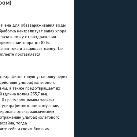
ром)
начена для обеззараживания воды
работка нейтрализует запах хлора,
глаза и кожу от раздражения.
применение хлора до 85%.
ания тока и защищает лампу. Так
мплекте поставляется
ультрафиолетовую установку через
здействию ультрафиолетового
измы, а также предотвращает их
(длина волны 253,7 нм).
. От размеров лампы зависит
т ультрафиолетовое излучение,
лирована электрохимическим
у отражению ультрафиолетового
ассейна, тогда
рите себе и своим близким