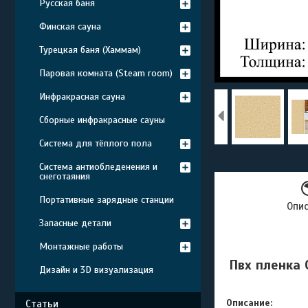
Русская баня
Финская сауна
Турецкая баня (Хаммам)
Паровая комната (Steam room)
Инфракрасная сауна
Сборные инфракрасные сауны
Система для тёплого пола
Система антиобледенения и
снеготаяния
Портативные зарядные станции
Опи
Запасные детали
Монтажные работы
Пвх пленка C
Дизайн и 3D визуализация
Описание:
Статьи