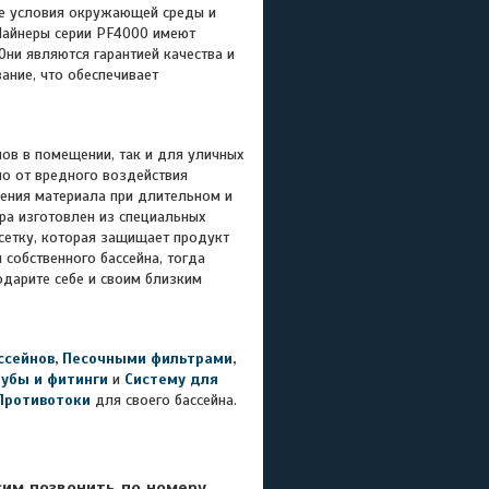
ые условия окружающей среды и
 Лайнеры серии PF4000 имеют
ни являются гарантией качества и
ание, что обеспечивает
ов в помещении, так и для уличных
но от вредного воздействия
ения материала при длительном и
ра изготовлен из специальных
сетку, которая защищает продукт
 собственного бассейна, тогда
одарите себе и своим близким
ссейнов
,
Песочными фильтрами
,
рубы и фитинги
и
Систему для
Противотоки
для своего бассейна.
сим позвонить по номеру