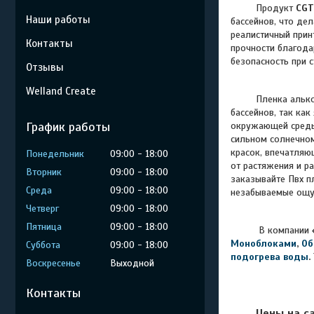
Продукт
CGT
Наши работы
бассейнов, что де
реалистичный прин
Контакты
прочности благода
безопасность при 
Отзывы
Welland Create
Пленка альк
бассейнов, так ка
График работы
окружающей среды
сильном солнечном
красок, впечатляю
Понедельник
09:00
18:00
от растяжения и р
Вторник
09:00
18:00
заказывайте Пвх п
Среда
09:00
18:00
незабываемые ощу
Четверг
09:00
18:00
Пятница
09:00
18:00
В компании
Моноблоками
,
Об
Суббота
09:00
18:00
подогрева воды
.
Воскресенье
Выходной
Контакты
Цены на с