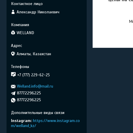
Александр Николаевич
Мы
WELLAND
Алматы, Казахстан
+7 (777) 229-62-25
Welland.info@mail.ru
87772296225
87772296225
Instagram
https://www.instagram.co
m/welland_kz/