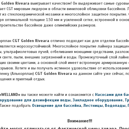
 Golden Riveara
выигрывает качеством! Он выдерживает самые суров
лает CGT мировым лидером в области виниловой облицовки бассейнов.
т из стеклокерамической мозаики и многослойное защитное покрытие. О
ря оптимальной толщине 1.50 мм и усиленной сетке, встроенной в основ
строительстве бассейнов даже олимпийских размеров.
орплан
CGT
Golden Riveara
отлично подходит как для отделки бассейн
к является морозоустойчивой. Многослойное покрытие лайнера защище
, ультрафиолетовых лучей, отбеливания моющими средствами, разлож
 свете, пыли, внешних загрязнений и воды. Промежуточный слой лайне
щих своими цветами, а основной слой имеет встроенную армированную 
азрывов. Хотите и вы получать истинное удовольствие от использования
ленку (Алькорплан)
CGT
Golden Riveara
на данном сайте уже сейчас, п
щения и приятный отдых.
«WELLAND»
вы также можете найти и ознакомится с
Насосами для ба
орудование для дезинфекции воды
,
Закладное оборудование
,
Т
Также подобрать
Освещение для бассейна
,
Лестницы
,
Водопады
,
Внимание!!!
айте могут отличаться от фактической цены товара. Про