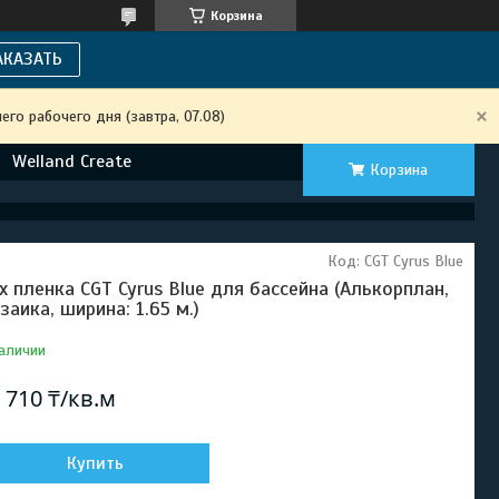
Корзина
АКАЗАТЬ
го рабочего дня (завтра, 07.08)
Welland Create
Корзина
Код:
CGT Cyrus Blue
х пленка CGT Cyrus Blue для бассейна (Алькорплан,
заика, ширина: 1.65 м.)
аличии
 710 ₸/кв.м
Купить