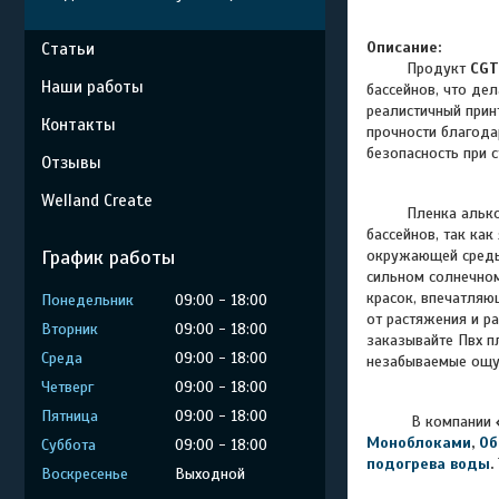
Описание:
Статьи
Продукт
CGT
Наши работы
бассейнов, что де
реалистичный прин
Контакты
прочности благода
безопасность при 
Отзывы
Welland Create
Пленка альк
бассейнов, так ка
График работы
окружающей среды
сильном солнечном
красок, впечатляю
Понедельник
09:00
18:00
от растяжения и р
Вторник
09:00
18:00
заказывайте Пвх п
Среда
09:00
18:00
незабываемые ощу
Четверг
09:00
18:00
Пятница
09:00
18:00
В компании
Моноблоками
,
Об
Суббота
09:00
18:00
подогрева воды
.
Воскресенье
Выходной