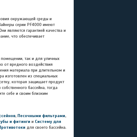
словия окружающей среды и
 Лайнеры серии PF4000 имеют
ни являются гарантией качества и
ание, что обеспечивает
 помещении, так и для уличных
но от вредного воздействия
ения материала при длительном и
ра изготовлен из специальных
сетку, которая защищает продукт
 собственного бассейна, тогда
ите себе и своим близким
ссейнов
,
Песочными фильтрами
,
рубы и фитинги
и
Систему для
Противотоки
для своего бассейна.