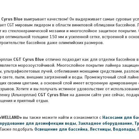
 Cyrus Blue
выигрывает качеством! Он выдерживает самые суровые у
лает CGT мировым лидером в области виниловой облицовки бассейнов.
т из стеклокерамической мозаики и многослойное защитное покрытие. О
ря оптимальной толщине 1.50 мм и усиленной сетке, встроенной в основ
строительстве бассейнов даже олимпийских размеров.
орплан
CGT
Cyrus Blue
отлично подходит как для отделки бассейнов в
к является морозоустойчивой. Многослойное покрытие лайнера защище
, ультрафиолетовых лучей, отбеливания моющими средствами, разлож
 свете, пыли, внешних загрязнений и воды. Промежуточный слой лайне
щих своими цветами, а основной слой имеет встроенную армированную 
азрывов. Хотите и вы получать истинное удовольствие от использования
ленку (Алькорплан)
CGT
Cyrus Blue
на данном сайте уже сейчас, подар
щения и приятный отдых.
«WELLAND»
вы также можете найти и ознакомится с
Насосами для ба
орудование для дезинфекции воды
,
Закладное оборудование
,
Т
Также подобрать
Освещение для бассейна
,
Лестницы
,
Водопады
,