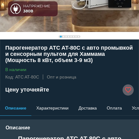
Парогенератор ATC AT-80C c авто промывкой
и сенсорным пультом для Хаммама
(Мощность 8 кВт, объем 3-9 м3)
В наличии
Код: ATC AT-80C
Опт и розница
Цену уточняйте
Описание
Характеристики
Доставка
Оплата
Усл
Описание
Парогенератор ATC AT-80C c авто