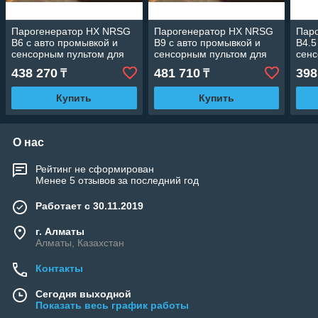
Парогенератор HX NRSG
Парогенератор HX NRSG
Пар
B6 c авто промывкой и
B9 c авто промывкой и
B4.5
сенсорным пультом для
сенсорным пультом для
сенс
Хаммама (Мощность 6
Хаммама (Мощность 9
Хам
438 270
481 710
398
₸
₸
кВт, объем 2-7 м3)
кВт, объем 5-10 м3)
кВт,
Купить
Купить
О нас
Рейтинг не сформирован
Менее 5 отзывов за последний год
Работает с 30.11.2019
г. Алматы
Алматы, Казахстан
Контакты
Сегодня выходной
Показать весь график работы