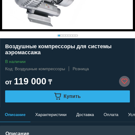
Воздушные компрессоры для системы
аэромассажа
В наличии
Код: Воздушные компрессоры
Розница
119 000
от
₸
Купить
Описание
Характеристики
Доставка
Оплата
Усл
Описание