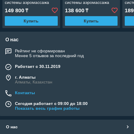
системы аэромассажа
системы аэромассажа
сис
(Производительность 147
(Производительность 110
(Про
149 800
138 600
189
₸
₸
м3/ч, мощность 0,75 кВт,
м3/ч, мощность 0,55 кВт,
м3/ч
220В)
220В)
380В
Купить
Купить
О нас
Рейтинг не сформирован
Менее 5 отзывов за последний год
Работает с 30.11.2019
г. Алматы
Алматы, Казахстан
Контакты
Сегодня работает с 09:00 до 18:00
Показать весь график работы
О нас