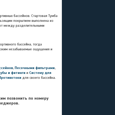
ртивных бассейнов. Стартовая Тумба
ользящим покрытием выполнена из
гают между разделительными
ртивного бассейна, тогда
лизким незабываемые ощущения и
ссейнов
,
Песочными фильтрами
,
рубы и фитинги
и
Систему для
Противотоки
для своего бассейна.
сим позвонить по номеру
неджеров.