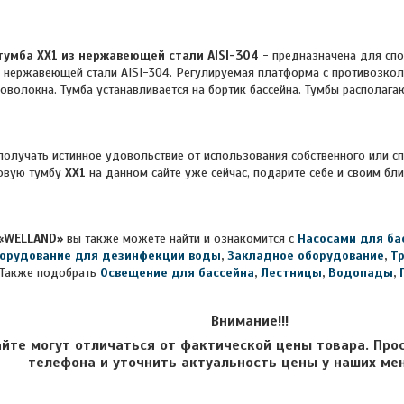
тумба XX1 из нержавеющей стали AISI-304
- предназначена для спо
з нержавеющей стали AISI-304. Регулируемая платформа с противозк
ловолокна. Тумба устанавливается на бортик бассейна. Тумбы распола
чать истинное удовольствие от использования собственного или спо
овую тумбу
XX1
на данном сайте уже сейчас, подарите себе и своим б
«WELLAND»
вы также можете найти и ознакомится с
Насосами для ба
орудование для дезинфекции воды
,
Закладное оборудование
,
Т
Также подобрать
Освещение для бассейна
,
Лестницы
,
Водопады
,
Внимание!!!
айте могут отличаться от фактической цены товара. Про
телефона и уточнить актуальность цены у наших ме