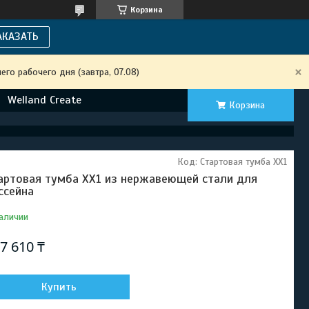
Корзина
АКАЗАТЬ
го рабочего дня (завтра, 07.08)
Welland Create
Корзина
Код:
Стартовая тумба XX1
артовая тумба XX1 из нержавеющей стали для
ссейна
аличии
7 610 ₸
Купить