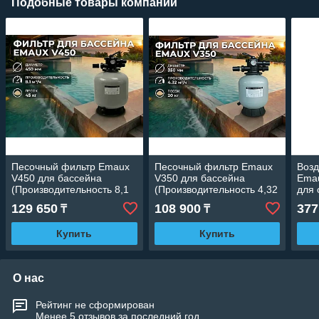
Подобные товары компании
Песочный фильтр Emaux
Песочный фильтр Emaux
Воз
V450 для бассейна
V350 для бассейна
Emau
(Производительность 8,1
(Производительность 4,32
для 
м3/ч, стекловолокно,
м3/ч, стекловолокно,
(Про
129 650
108 900
377
₸
₸
диаметр 450 мм)
диаметр 350 мм)
м3/м
кВт,
Купить
Купить
О нас
Рейтинг не сформирован
Менее 5 отзывов за последний год