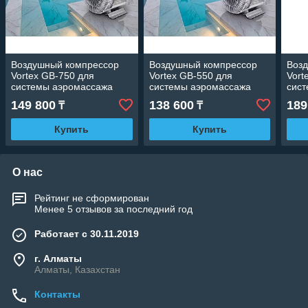
Воздушный компрессор
Воздушный компрессор
Воз
Vortex GB-750 для
Vortex GB-550 для
Vort
системы аэромассажа
системы аэромассажа
сис
(Производительность 147
(Производительность 110
(Про
149 800
138 600
189
₸
₸
м3/ч, мощность 0,75 кВт,
м3/ч, мощность 0,55 кВт,
м3/ч
220В)
220В)
380В
Купить
Купить
О нас
Рейтинг не сформирован
Менее 5 отзывов за последний год
Работает с 30.11.2019
г. Алматы
Алматы, Казахстан
Контакты