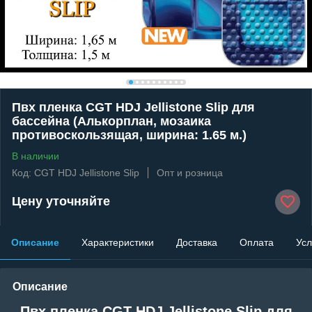
Пвх пленка CGT HDJ Jellistone Slip для
бассейна (Алькорплан, мозаика
противоскользящая, ширина: 1.65 м.)
В наличии
Код: CGT HDJ Jellistone Slip
Опт и розница
Цену уточняйте
Описание
Характеристики
Доставка
Оплата
Усл
Описание
Пвх пленка CGT HDJ Jellistone Slip для