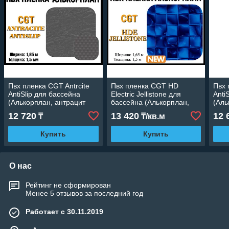
Пвх пленка CGT Antrcite
Пвх пленка CGT HD
Пвх 
AntiSlip для бассейна
Electric Jellistone для
Anti
(Алькорплан, антрацит
бассейна (Алькорплан,
(Аль
антислип, ширина: 1.65
мозаика, ширина: 1.65 м.)
анти
12 720
13 420
12 
₸
₸/кв.м
м.)
м.)
Купить
Купить
О нас
Рейтинг не сформирован
Менее 5 отзывов за последний год
Работает с 30.11.2019