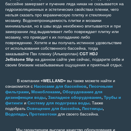
бассейне замерзает и пучение ляда никак не сказывается на
гидроизоляционных и эстетических свойствах пленки, чего
нельзя сказать про керамическую плитку и стеклянную
мозаику. Водонепроницаемость плитки и мозаики
минимальная, но в швы вода неизбежно впитывается и при
замерзании лед выдавливает либо повреждает плитку или
мозаику, что приводит к их попаданию либо
повреждению. Хотите и вы получать истинное удовольствие
от использования собственного бассейна, тогда
заказывайте Пвх пленку (Алькорплан)
CGT HDJ
Jellistone
Slip
на данном сайте уже сейчас, подарите себе и
своим близким незабываемые ощущения и приятный отдых.
В компании
«WELLAND»
вы также можете найти и
ознакомится с
Насосами для бассейнов
,
Песочными
фильтрами
,
Моноблоками
,
Оборудование для
дезинфекции воды
,
Закладное оборудование
,
Трубы и
фитинги
и
Систему для подогрева воды
.
Также
подобрать
Освещение для бассейна
,
Лестницы
,
Водопады
,
Противотоки
для своего бассейна.
Мы гарантируем высокое качество оборудования и