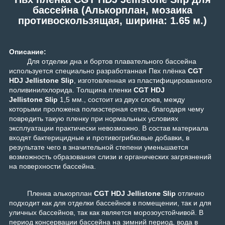
бассейна (Алькорплан, мозаика
противоскользящая, ширина: 1.65 м.)
Описание:
Для отделки дна и бортов плавательного бассейна
используется специально разработанная Пвх плёнка
CGT
HDJ Jellistone Slip
, изготовленная из пластифицированного
поливинилхлорида. Толщина пленки
CGT HDJ
Jellistone Slip
1,5 мм., состоит из двух слоев, между
которыми проложена полиэстерная сетка, благодаря чему
повредить такую пленку при нормальных условиях
эксплуатации практически невозможно. В состав материала
входят бактерицидные и противогрибковые добавки, в
результате чего в значительной степени уменьшается
возможность образования слизи и органических загрязнений
на поверхности бассейна.
Пленка алькорплан
CGT HDJ Jellistone
Slip
отлично
подходит как для отделки бассейнов в помещении, так и для
уличных бассейнов, так как является морозоустойчивой. В
период консервации бассейна на зимний период, вода в