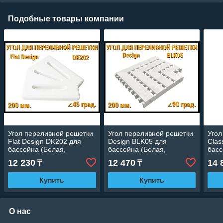
Подобные товары компании
Угол переливной решетки
Угол переливной решетки
Угол
Flat Design DK202 для
Design BLK05 для
Clas
бассейна (Белая,
бассейна (Белая,
басс
Размеры: 200x25, 45
Размеры: 200x25, 90
Разм
12 230
12 470
14 
₸
₸
град.)
град.)
град
Купить
Купить
О нас