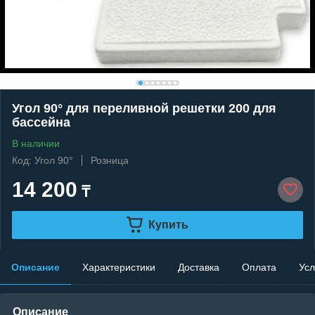
Угол 90° для переливной решетки 200 для
бассейна
В наличии
Код: Угол 90°
Розница
14 200
₸
Купить
Описание
Характеристики
Доставка
Оплата
Усл
Описание