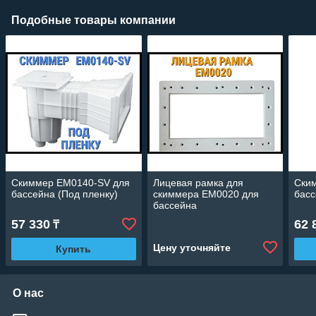
Подобные товары компании
Скиммер EM0140-SV для
Лицевая рамка для
Ски
бассейна (Под пленку)
скиммера EM0020 для
басс
бассейна
57 330
62 
₸
Цену уточняйте
Купить
О нас