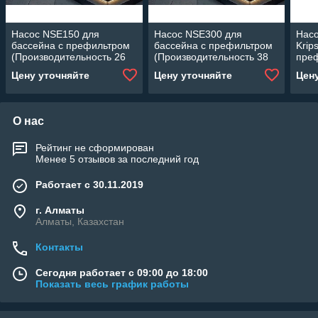
Насос NSE150 для
Насос NSE300 для
Насо
бассейна c префильтром
бассейна c префильтром
Krip
(Производительность 26
(Производительность 38
пре
м3/ч, 1.50 кВт)
м3/ч, 3.0 кВт)
(Про
Цену уточняйте
Цену уточняйте
Цен
м3/ч
380В
О нас
Рейтинг не сформирован
Менее 5 отзывов за последний год
Работает с 30.11.2019
г. Алматы
Алматы, Казахстан
Контакты
Сегодня работает с 09:00 до 18:00
Показать весь график работы