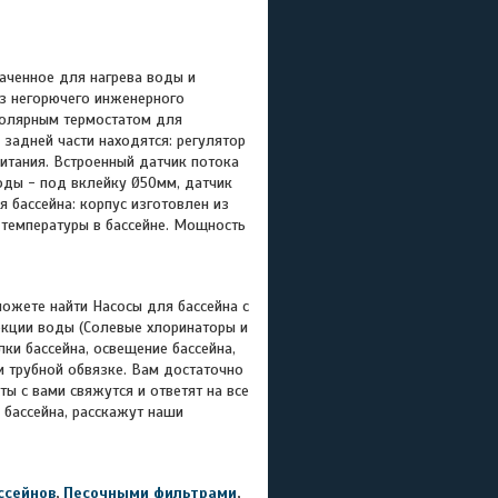
аченное для нагрева воды и
из негорючего инженерного
ополярным термостатом для
 задней части находятся: регулятор
итания. Встроенный датчик потока
оды - под вклейку Ø50мм, датчик
 бассейна: корпус изготовлен из
 температуры в бассейне. Мощность
можете найти Насосы для бассейна с
екции воды (Солевые хлоринаторы и
ки бассейна, освещение бассейна,
и трубной обвязке. Вам достаточно
ы с вами свяжутся и ответят на все
 бассейна, расскажут наши
ссейнов
,
Песочными фильтрами
,