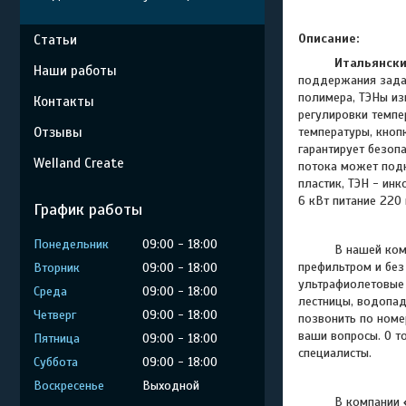
Описание:
Статьи
Итальянски
Наши работы
поддержания задан
полимера, ТЭНы из
Контакты
регулировки темпер
Отзывы
температуры, кноп
гарантирует безоп
Welland Create
потока может под
пластик, ТЭН - ин
6 кВт питание 220 
График работы
Понедельник
09:00
18:00
В нашей ком
префильтром и без
Вторник
09:00
18:00
ультрафиолетовые 
Среда
09:00
18:00
лестницы, водопад
Четверг
09:00
18:00
позвонить по номе
ваши вопросы. О т
Пятница
09:00
18:00
специалисты.
Суббота
09:00
18:00
Воскресенье
Выходной
В компании