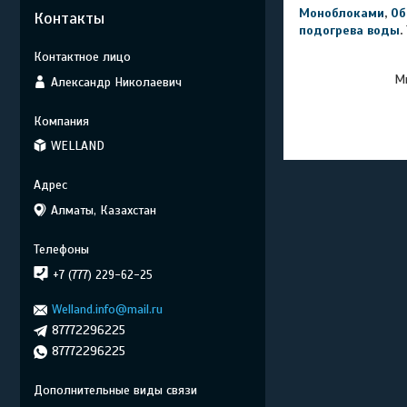
Моноблоками
,
Об
Контакты
подогрева воды
.
Мы
Александр Николаевич
WELLAND
Алматы, Казахстан
+7 (777) 229-62-25
Welland.info@mail.ru
87772296225
87772296225