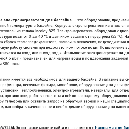
е электронагреватели для бассейна
- это оборудование, предназн
ной температуры в бассейне. Корпус электронагревателя изготовлен 
готовлен из сплава Incoloy 825. Электронагреватель оборудован одн
атуры воды от 0 до 40 °C и датчиком защиты от перергрева (55 °C). На
ка сброса термопредохранителя, лампочка включения, подсоединения п
асную работу системы при недостаточном потоке воды. Подключение в
ключатся на вход или выход воды.
Итальянские электронагреватели для
колой 6 кВт - предназначен для нагрева воды и поддержания заданной
и 380 вольт.
пании имеется все необходимое для вашего бассейна. В магазине вы с
 префильтра, песочные фильтра, моноблоки, оборудование для дезинф
установки), теплообменники, электронагреватели, материалы для отдел
ы, противотоки, роботы пылесосы и всё по закладному оборудованию 
ру телефона или оставить запрос на обратный звонок и наши специалист
ом, как выбрать качественное и необходимое оборудование для вашего
«WELLAND»
вы также можете найти и ознакомится с
Насосами для ба