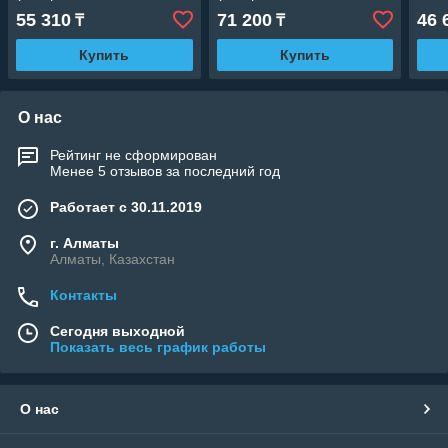
Разноцветное свечение)
Разноцветное свечение)
18W,
55 310
71 200
46 
₸
₸
разн
Купить
Купить
О нас
Рейтинг не сформирован
Менее 5 отзывов за последний год
Работает с 30.11.2019
г. Алматы
Алматы, Казахстан
Контакты
Сегодня выходной
Показать весь график работы
О нас