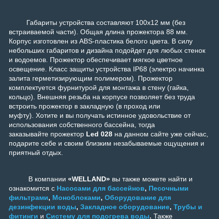
Габариты устройства составляют 100x12 мм (без
встраиваемой части). Общая длина прожектора 88 мм.
Корпус изготовлен из ABS-пластика белого цвета. В силу
небольших габаритов и дизайна подойдет для любых стенок
и водоемов. Прожектор обеспечивает мягкое цветное
освещение. Класс защиты устройства IP68 (электро начинка
залита герметизирующим полимером). Прожектор
комплектуется фурнитурой для монтажа в стену (гайка,
кольцо). Внешняя резьба на корпусе позволяет без труда
встроить прожектор в закладную (в проход или
муфту).
Хотите и вы получать истинное удовольствие от
использования собственного бассейна, тогда
заказывайте прожектор
Led 028
на данном сайте уже сейчас,
подарите себе и своим близким незабываемые ощущения и
приятный отдых.
В компании
«WELLAND»
вы также можете найти и
ознакомится с
Насосами для бассейнов
,
Песочными
фильтрами
,
Моноблоками
,
Оборудование для
дезинфекции воды
,
Закладное оборудование
,
Трубы и
фитинги
и
Систему для подогрева воды
.
Также