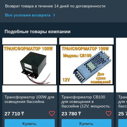
Возврат товара в течение 14 дней по договоренности
Все условия возврата
Подобные товары компании
Трансформатор 100W для
Трансформатор CB100
Тра
освещения бассейна
для освещения в
для 
бассейне (12V, мощность:
басс
100W, для сухих
150W
27 710
23 780
25 
₸
₸
помещений)
пом
Купить
Купить