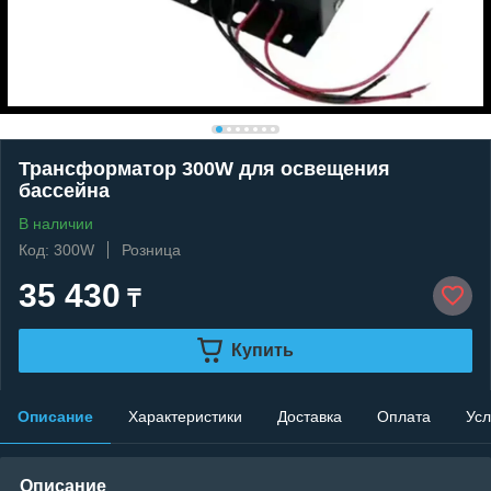
Трансформатор 300W для освещения
бассейна
В наличии
Код: 300W
Розница
35 430
₸
Купить
Описание
Характеристики
Доставка
Оплата
Усл
Описание