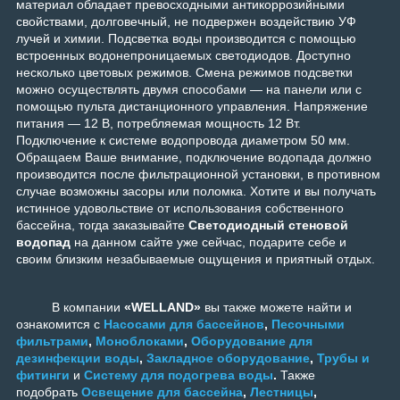
материал обладает превосходными антикоррозийными
свойствами, долговечный, не подвержен воздействию УФ
лучей и химии. Подсветка воды производится с помощью
встроенных водонепроницаемых светодиодов. Доступно
несколько цветовых режимов. Смена режимов подсветки
можно осуществлять двумя способами — на панели или с
помощью пульта дистанционного управления. Напряжение
питания — 12 В, потребляемая мощность 12 Вт.
Подключение к системе водопровода диаметром 50 мм.
Обращаем Ваше внимание, подключение водопада должно
производится после фильтрационной установки, в противном
случае возможны засоры или поломка
.
Хотите и вы получать
истинное удовольствие от использования собственного
бассейна, тогда заказывайте
Светодиодный стеновой
водопад
на данном сайте уже сейчас, подарите себе и
своим близким незабываемые ощущения и приятный отдых.
В компании
«WELLAND»
вы также можете найти и
ознакомится с
Насосами для бассейнов
,
Песочными
фильтрами
,
Моноблоками
,
Оборудование для
дезинфекции воды
,
Закладное оборудование
,
Трубы и
фитинги
и
Систему для подогрева воды
.
Также
подобрать
Освещение для бассейна
,
Лестницы
,