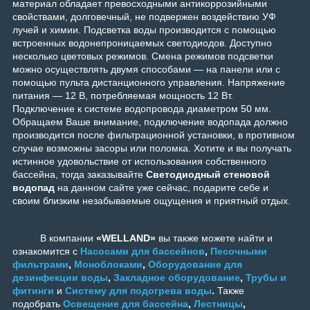
материал обладает превосходными антикоррозийными
свойствами, долговечный, не подвержен воздействию УФ
лучей и химии. Подсветка воды производится с помощью
встроенных водонепроницаемых светодиодов. Доступно
несколько цветовых режимов. Смена режимов подсветки
можно осуществлять двумя способами — на панели или с
помощью пульта дистанционного управления. Напряжение
питания — 12 В, потребляемая мощность 12 Вт.
Подключение к системе водопровода диаметром 50 мм.
Обращаем Ваше внимание, подключение водопада должно
производится после фильтрационной установки, в противном
случае возможны засоры или поломка
.
Хотите и вы получать
истинное удовольствие от использования собственного
бассейна, тогда заказывайте
Светодиодный стеновой
водопад
на данном сайте уже сейчас, подарите себе и
своим близким незабываемые ощущения и приятный отдых.
В компании
«WELLAND»
вы также можете найти и
ознакомится с
Насосами для бассейнов
,
Песочными
фильтрами
,
Моноблоками
,
Оборудование для
дезинфекции воды
,
Закладное оборудование
,
Трубы и
фитинги
и
Систему для подогрева воды
.
Также
подобрать
Освещение для бассейна
,
Лестницы
,