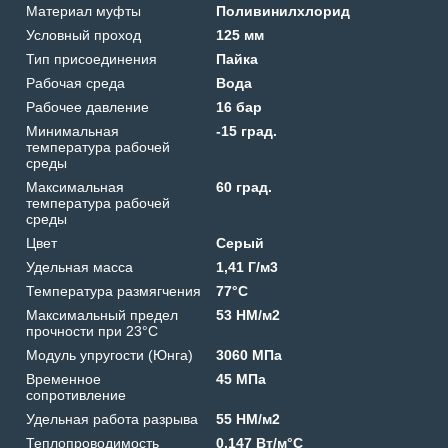
Материал муфты
Поливинилхлорид
Условный проход
125 мм
Тип присоединения
Пайка
Рабочая среда
Вода
Рабочее давление
16 бар
Минимальная
-15 град.
температура рабочей
среды
Максимальная
60 град.
температура рабочей
среды
Цвет
Серый
Удельная масса
1,41 Г/м3
Температура размягчения
77°C
Максимальный предел
53 HM/м2
прочности при 23°C
Модуль упругости (Юнга)
3060 МПа
Временное
45 МПа
сопротивление
Удельная работа разрыва
55 HM/м2
Теплопроводимость
0,147 Вт/м°C