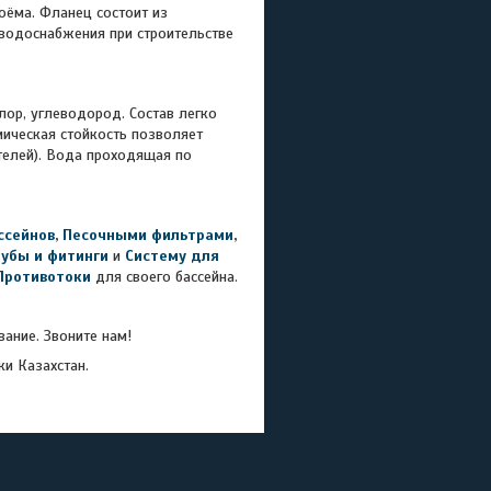
оёма. Фланец состоит из
водоснабжения при строительстве
р, углеводород. Состав легко
мическая стойкость позволяет
ителей). Вода проходящая по
ссейнов
,
Песочными фильтрами
,
рубы и фитинги
и
Систему для
Противотоки
для своего бассейна.
ание. Звоните нам!
ки Казахстан.