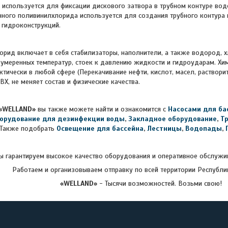
используется для фиксации дискового затвора в трубном контуре вод
ного поливинилхлорида используется для создания трубного контура 
х гидроконструкций.
включает в себя стабилизаторы, наполнители, а также водород, хло
 умеренных температур, стоек к давлению жидкости и гидроударам. Хи
ктически в любой сфере (Перекачивание нефти, кислот, масел, раствор
Х, не меняет состав и физические качества.
«WELLAND»
вы также можете найти и ознакомится с
Насосами для ба
орудование для дезинфекции воды
,
Закладное оборудование
,
Т
Также подобрать
Освещение для бассейна
,
Лестницы
,
Водопады
,
 гарантируем высокое качество оборудования и оперативное обслужив
Работаем и организовываем отправку по всей территории Республи
«WELLAND»
- Тысячи возможностей. Возьми свою!