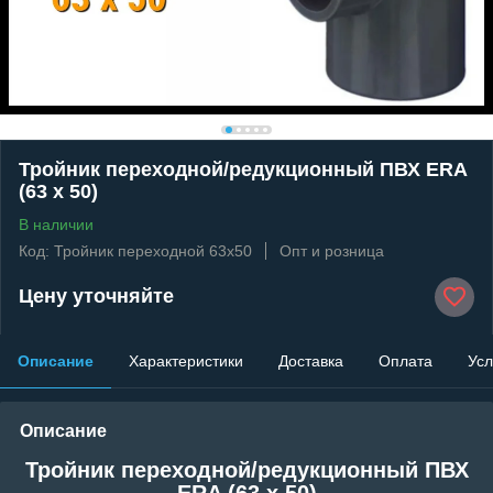
Тройник переходной/редукционный ПВХ ERA
(63 x 50)
В наличии
Код: Тройник переходной 63x50
Опт и розница
Цену уточняйте
Описание
Характеристики
Доставка
Оплата
Усл
Описание
Тройник переходной/редукционный ПВХ
ERA (63 x 50)