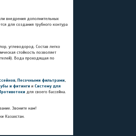
или внедрения дополнительных
ется для создания трубного контура
р, углеводород. Состав легко
мическая стойкость позволяет
ителей). Вода проходящая по
ссейнов
,
Песочными фильтрами
,
рубы и фитинги
и
Систему для
Противотоки
для своего бассейна.
ание. Звоните нам!
ки Казахстан.