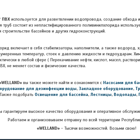
° ПВХ
используется для разветвлении водопровода, создание обхода 
ля труб состоит из непластифицированного поливинилхлорида использу
 строительстве бассейнов и других гидроконструкций.
включает в себя стабилизаторы, наполнители, а также водород, хло
 умеренных температур, стоек к давлению жидкости и гидроударам. Хи
ктически в любой сфере ( Перекачивание нефти, кислот, масел, раствор
Х, не меняет состав и физические качества.
«WELLAND»
вы также можете найти и ознакомится с
Насосами для ба
орудование для дезинфекции воды
,
Закладное оборудование
,
Т
Также подобрать
Освещение для бассейна
,
Лестницы
,
Водопады
,
 гарантируем высокое качество оборудования и оперативное обслужив
Работаем и организовываем отправку по всей территории Республи
«WELLAND»
- Тысячи возможностей. Возьми свою!