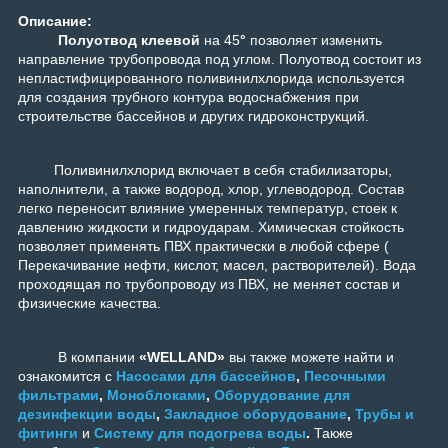
Описание:
Полуотвод клеевой
на 45
°
позволяет изменить
направление трубопровода под углом. Полуотвод состоит из
непластифицированного поливинилхлорида используется
для создания трубного контура водоснабжения при
строительстве бассейнов и других гидроконструкций.
Поливинилхлорид включает в себя стабилизаторы,
наполнители, а также водород, хлор, углеводород. Состав
легко переносит влияние умеренных температур, стоек к
давлению жидкости и гидроударам. Химическая стойкость
позволяет применять ПВХ практически в любой сфере (
Перекачивание нефти, кислот, масел, растворителей). Вода
проходящая по трубопроводу из ПВХ, не меняет состав и
физические качества.
В компании
«WELLAND»
вы также можете найти и
ознакомится с
Насосами для бассейнов
,
Песочными
фильтрами
,
Моноблоками
,
Оборудование для
дезинфекции воды
,
Закладное оборудование
,
Трубы и
фитинги
и
Систему для подогрева воды
.
Также