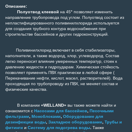
Описание:
Полуотвод клеевой
на 45
°
позволяет изменить
направление трубопровода под углом. Полуотвод состоит из
непластифицированного поливинилхлорида используется
для создания трубного контура водоснабжения при
строительстве бассейнов и других гидроконструкций.
Поливинилхлорид включает в себя стабилизаторы,
наполнители, а также водород, хлор, углеводород. Состав
легко переносит влияние умеренных температур, стоек к
давлению жидкости и гидроударам. Химическая стойкость
позволяет применять ПВХ практически в любой сфере (
Перекачивание нефти, кислот, масел, растворителей). Вода
проходящая по трубопроводу из ПВХ, не меняет состав и
физические качества.
В компании
«WELLAND»
вы также можете найти и
ознакомится с
Насосами для бассейнов
,
Песочными
фильтрами
,
Моноблоками
,
Оборудование для
дезинфекции воды
,
Закладное оборудование
,
Трубы и
фитинги
и
Систему для подогрева воды
.
Также