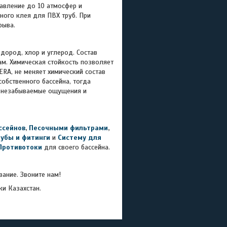
авление до 10 атмосфер и
ного клея для ПВХ труб. При
рыва.
дород, хлор и углерод. Состав
ам. Химическая стойкость позволяет
RA, не меняет химический состав
собственного бассейна, тогда
м незабываемые ощущения и
ссейнов
,
Песочными фильтрами
,
рубы и фитинги
и
Систему для
Противотоки
для своего бассейна.
ание. Звоните нам!
ки Казахстан.