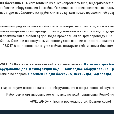
ля бассейна ERA
изготовлена из высокопрочного ПВХ, выдерживает д
 обвязки оборудования бассейна. Соединяется с применением специаль
пературе необходимо из трубы слить воду для предотвращения её раз
винилхлорид включает в себя стабилизаторы, наполнители, а также во
лияние умеренных температур, стоек к давлению жидкости и гидроудар
л практически в любой сфере. Вода проходящая по трубопроводу ПВХ E
йства. Хотите и вы получать истинное удовольствие от использования 
ы ПВХ ERA
на данном сайте уже сейчас, подарите себе и своим близки
«WELLAND»
вы также можете найти и ознакомится с
Насосами для ба
орудование для дезинфекции воды
,
Закладное оборудование
,
Т
Также подобрать
Освещение для бассейна
,
Лестницы
,
Водопады
,
 гарантируем высокое качество оборудования и оперативное обслужив
Работаем и организовываем отправку по всей территории Республи
«WELLAND»
- Тысячи возможностей. Возьми свою!