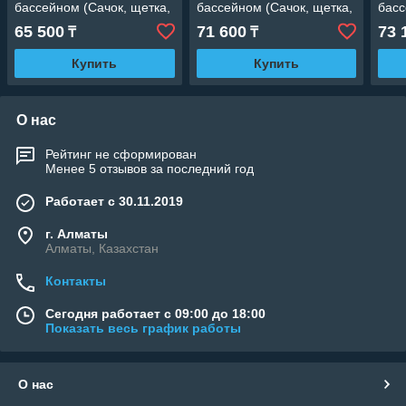
бассейном (Сачок, щетка,
бассейном (Сачок, щетка,
басс
шланг 7,5 м., штанга
шланг 9 м., штанга 2x1800
шлан
65 500
71 600
73 
₸
₸
2x1800 мм.)
мм.)
2x18
Купить
Купить
О нас
Рейтинг не сформирован
Менее 5 отзывов за последний год
Работает с 30.11.2019
г. Алматы
Алматы, Казахстан
Контакты
Сегодня работает с 09:00 до 18:00
Показать весь график работы
О нас