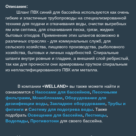
Описание:
Шланг ПВХ синий для бассейна используются как очень
гибкие и эластичные трубопроводы на специализированной
технике для подачи и откачивания воды, очистки выгребных
ям или септика, для откачивания песка, грязи, жидких
бытовых отходов. Применение этих шлангов возможно в
различных отраслях - для коммунальных служб, для
сельского хозяйства, пищевого производства, рыболовного
хозяйства, бытовых и личных надобностей. Спиральные
шланги внутри ровные и гладкие, а внешний слой ребристый,
так как для прочности они армированы прутком спиральным
из непластифицированного ПВХ или металла.
В компании
«WELLAND»
вы также можете найти и
ознакомится с
Насосами для бассейнов
,
Песочными
фильтрами
,
Моноблоками
,
Оборудование для
дезинфекции воды
,
Закладное оборудование
,
Трубы и
фитинги
и
Систему для подогрева воды
.
Также
подобрать
Освещение для бассейна
,
Лестницы
,
Водопады
,
Противотоки
для своего бассейна.