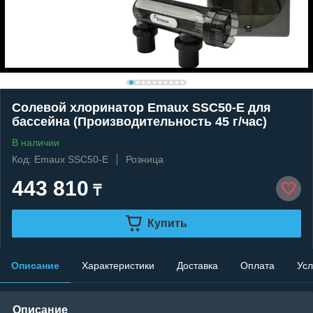
Солевой хлоринатор Emaux SSC50-E для
бассейна (Производительность 45 г/час)
В наличии
Код: Emaux SSC50-E
Розница
443 810
₸
Купить
Описание
Характеристики
Доставка
Оплата
Усл
Описание