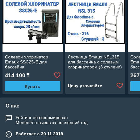
Солевой хлоринатор
Лестница Emaux NSL315
Соле
Emaux SSC25-E для
для бассейна с солевым
Ema
бассейна
хлоринатором (3 ступени)
бас
(Производительность 25 г/
(Про
414 100
267
₸
час)
час)
Цену уточняйте
Купить
О нас
Рейтинг не сформирован
Менее 5 отзывов за последний год
Работает с 30.11.2019