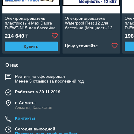
Электронагреватель
Электронагреватель
Элек
пластиковый Max Dapra
Waterpool Rest 12 для
плас
D-EWT-N15 для бассейна
бассейна (Мощность 12
D-E
(Мощность 15 кВт)
кВт)
(Мощ
214 640
198
₸
Цену уточняйте
Купить
О нас
Рейтинг не сформирован
Менее 5 отзывов за последний год
Работает с 30.11.2019
г. Алматы
Алматы, Казахстан
Контакты
Сегодня выходной
Показать весь график работы