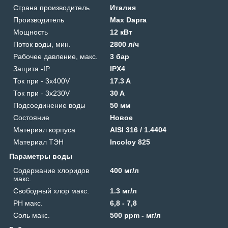
Страна производитель
Италия
Производитель
Max Dapra
Мощность
12 кВт
Поток воды, мин.
2800 л/ч
Рабочее давление, макс.
3 бар
Защита -IP
IPX4
Ток при - 3x400V
17.3 A
Ток при - 3x230V
30 A
Подсоединение воды
50 мм
Состояние
Новое
Материал корпуса
AISI 316 / 1.4404
Материал ТЭН
Incoloy 825
Параметры воды
Содержание хлоридов
400 мг/л
макс.
Свободный хлор макс.
1.3 мг/л
PH макс.
6,8 - 7,8
Соль макс.
500 ppm - мг/л