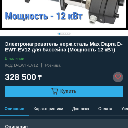
Электронагреватель нерж.сталь Max Dapra D-
EWT-EV12 для бассейна (Мощность 12 кВт)
В наличии
Код: D-EWT-EV12
Розница
328 500
₸
Купить
Описание
Характеристики
Доставка
Оплата
Усл
Описание