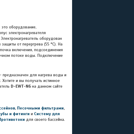
 это оборудование,
рпус электронагревателя
. Электронагреватель оборудован
ащиты от перергрева (55 °C). На
ампочка включения, подсоединения
точном потоке воды. Подключение
 - предназначен для нагрева воды и
т.
Хотите и вы получать истинное
ватель
D-EWT-N6
на данном сайте
ссейнов
,
Песочными фильтрами
,
рубы и фитинги
и
Систему для
Противотоки
для своего бассейна.