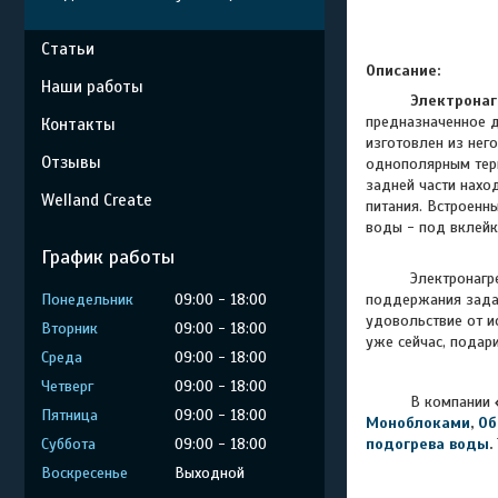
Статьи
Описание:
Наши работы
Электронаг
предназначенное д
Контакты
изготовлен из нег
Отзывы
однополярным терм
задней части нахо
Welland Create
питания. Встроенн
воды - под вклейк
График работы
Электронагр
Понедельник
09:00
18:00
поддержания задан
удовольствие от и
Вторник
09:00
18:00
уже сейчас, подар
Среда
09:00
18:00
Четверг
09:00
18:00
В компании
Пятница
09:00
18:00
Моноблоками
,
Об
Суббота
09:00
18:00
подогрева воды
.
Воскресенье
Выходной