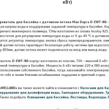
кВт)
реватель для бассейна с датчиком потока Max Dapra D-EWT-N6
-
ля нагрева воды и поддержания заданной температуры в бассейне. Ко
орючего инженерного полимера, ТЭНы изготовлен из сплава Incoloy 825
остатом для регулировки температуры воды от 0 до 40 °C и датчиком з
дятся: регулятор температуры, кнопка сброса термопредохранителя, л
ый датчик потока гарантирует безопасную работу системы при недоста
у Ø50мм, датчик потока может подключатся на вход или выход воды.
еватель
D-EWT-N6
корпус изготовлен из пластик, ТЭН - инколой 6 кВт
ной температуры в бассейне. Мощность 6 кВт питание 220 и 380 воль
спользования собственного бассейна, тогда заказывайте э
лектронагре
ите себе и своим близким незабываемые ощущения и приятный отдых.
«WELLAND»
вы также можете найти и ознакомится с
Насосами для ба
орудование для дезинфекции воды
,
Закладное оборудование
,
Т
Также подобрать
Освещение для бассейна
,
Лестницы
,
Водопады
,