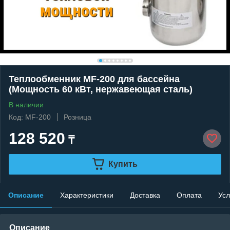
Теплообменник MF-200 для бассейна
(Мощность 60 кВт, нержавеющая сталь)
В наличии
Код: MF-200
Розница
128 520
₸
Купить
Описание
Характеристики
Доставка
Оплата
Усл
Описание