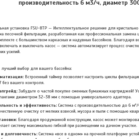
производительность 6 м3/ч, диаметр 30
ьная установка FSU-8TP — Интеллектуальное решение для кристально
ма песочной фильтрации, разработанная как профессиональная замена
мплекте с большинством каркасных и надувных бассейнов. Благодаря 
включать и выключать насос — система автоматизирует процесс очистк
их усилий.
 лучший выбор для вашего бассейна:
матизация:
Встроенный таймер позволяет настроить циклы фильтрации
7 без вашего контроля.
апгрейд:
Забудьте о частой покупке сменных бумажных картриджей! У
лангами диаметром 32–38 мм с помощью универсального адаптера.
льность и эффективность:
Система с производительностью до 6 м³/
ачественную очистку от мелких взвесей, мусора и пыли с помощью квар
тановки:
Благодаря продуманной конструкции, насос может монтиров
делает систему максимально гибкой при размещении на дачном участке.
и долговечность:
Система «все в одном» на прочной платформе устой