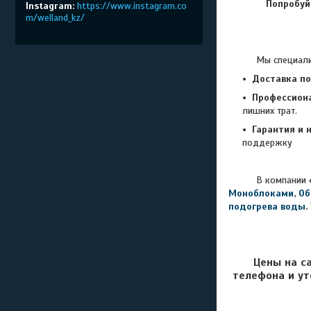
Попробуй
Instagram
https://www.instagram.co
m/welland_kz/
Мы специали
Доставка по
Профессион
лишних трат.
Гарантия и 
поддержку
В компании
Моноблоками
,
Об
подогрева воды
.
Цены на с
телефона и ут