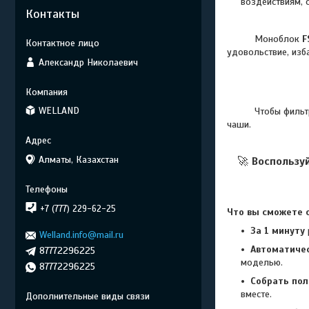
воздействиям, 
Контакты
Моноблок
F
удовольствие, изб
Александр Николаевич
WELLAND
Чтобы фильтрация
чаши.
Алматы, Казахстан
🚀
Воспользу
+7 (777) 229-62-25
Что вы сможете с
За 1 минуту
Welland.info@mail.ru
Автоматиче
87772296225
моделью.
87772296225
Собрать по
вместе.