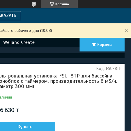
Корзина
АКАЗАТЬ
айшего рабочего дня (10.08)
Welland Create
Корзина
Код:
FSU-8TP
льтровальная установка FSU-8TP для бассейна
оноблок с таймером, производительность 6 м3/ч,
аметр 300 мм)
аличии
6 630 ₸
Купить