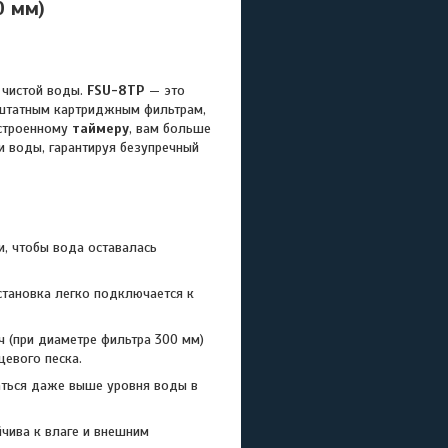
0 мм)
 чистой воды.
FSU-8TP
— это
 штатным картриджным фильтрам,
встроенному
таймеру
, вам больше
и воды, гарантируя безупречный
, чтобы вода оставалась
становка легко подключается к
ч (при диаметре фильтра 300 мм)
цевого песка.
аться даже выше уровня воды в
чива к влаге и внешним