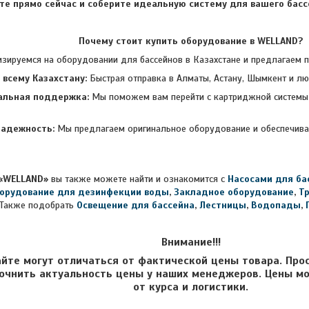
те прямо сейчас и соберите идеальную систему для вашего бассе
Почему стоит купить оборудование в W
ELLAND?
зируемся на оборудовании для бассейнов в Казахстане и предлагаем 
 всему Казахстану:
Быстрая отправка в Алматы, Астану, Шымкент и лю
альная поддержка:
Мы поможем вам перейти с картриджной системы 
надежность:
Мы предлагаем оригинальное оборудование и обеспечива
«WELLAND»
вы также можете найти и ознакомится с
Насосами для ба
орудование для дезинфекции воды
,
Закладное оборудование
,
Т
Также подобрать
Освещение для бассейна
,
Лестницы
,
Водопады
,
Внимание!!!
айте могут отличаться от фактической цены товара. Про
очнить актуальность цены у наших менеджеров. Цены мо
от курса и логистики.