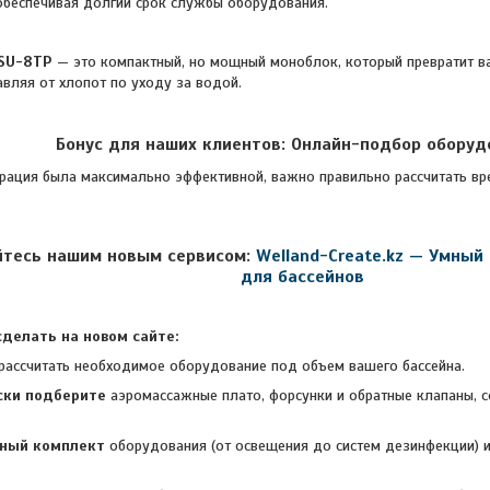
обеспечивая долгий срок службы оборудования.
SU-8TP
— это компактный, но мощный моноблок, который превратит ва
авляя от хлопот по уходу за водой.
Бонус для наших клиентов: Онлайн-подбор оборуд
 была максимально эффективной, важно правильно рассчитать вр
йтесь нашим новым сервисом:
Welland-Create.kz — Умный
для бассейнов
делать на новом сайте:
рассчитать необходимое оборудование под объем вашего бассейна.
ски
подберите
аэромассажные плато, форсунки и обратные клапаны, 
лный комплект
оборудования (от освещения до систем дезинфекции) и