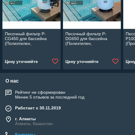
Песочный фильтр P-
Песочный фильтр P-
Пес
CG450 для бассейна
DG650 для бассейна
P100
(Полиэтилен,
(Полиэтилен,
(Про
производительность 8 м3/
производительность 16
м3/ч
ч, диаметр: 450 мм, песок
м3/ч, диаметр: 650 мм,
диам
50 кг.)
песок 160 кг.)
Цену уточняйте
Цену уточняйте
Цен
О нас
Рейтинг не сформирован
Менее 5 отзывов за последний год
Работает с 30.11.2019
г. Алматы
Алматы, Казахстан
Контакты