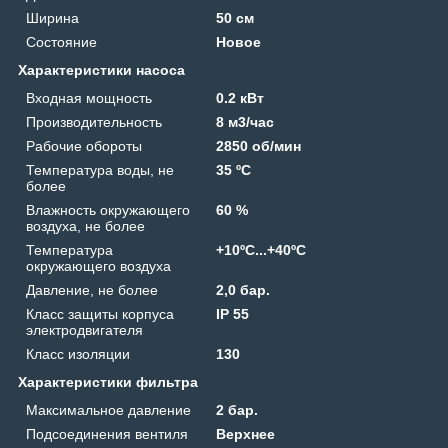
Ширина
50 см
Состояние
Новое
Характеристики насоса
Входная мощность
0.2 кВт
Производительность
8 м3/час
Рабочие обороты
2850 об/мин
Температура воды, не
35 ºС
более
Влажность окружающего
60 %
воздуха, не более
Температура
+10ºС...+40ºС
окружающего воздуха
Давление, не более
2,0 бар.
Класс защиты корпуса
IP 55
электродвигателя
Класс изоляции
130
Характеристики фильтра
Максимальное давление
2 бар.
Подсоединения вентиля
Верхнее