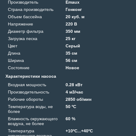
Производитель
Emaux
Страна производитель
Гонконг
Объем бассейна
20 куб. м
Напряжение
220 В
Диаметр фильтра
350 мм
Загрузка песка
25 кг
Цвет
Серый
Длина
35 см
Ширина
56 см
Состояние
Новое
Характеристики насоса
Входная мощность
0.28 кВт
Производительность
4 м3/час
Рабочие обороты
2850 об/мин
Температура воды, не
50 ºС
более
Влажность окружающего
60 %
воздуха, не более
Температура
+10ºС...+40ºС
окружающего воздуха