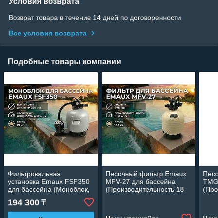
Условия возврата
Возврат товара в течение 14 дней по договоренности
Все условия возврата
Подобные товары компании
Фильтровальная
Песочный фильтр Emaux
Пес
установка Emaux FSF350
MFV-27 для бассейна
TMG
для бассейна (Моноблок,
(Производительность 18
(Про
производительность 4,32
м3/ч, полиэтилен,
м3/ч
194 300
₸
м3/ч, диаметр 350 мм)
диаметр 675 мм)
диам