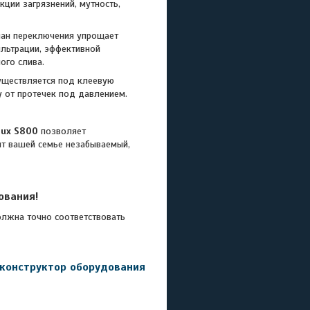
ии загрязнений, мутность,
ан переключения упрощает
льтрации, эффективной
ого слива.
уществляется под клеевую
у от протечек под давлением.
ux S800
позволяет
ит вашей семье незабываемый,
ования!
лжна точно соответствовать
 конструктор оборудования