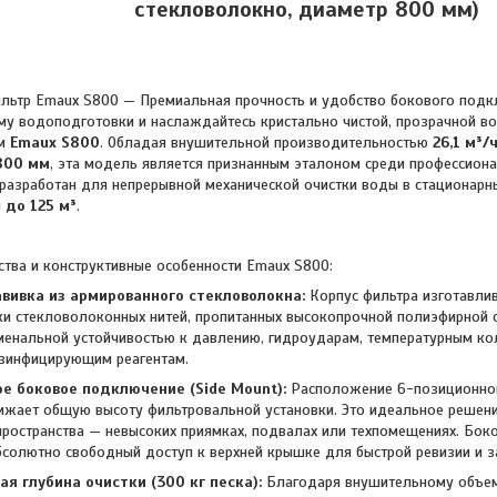
стекловолокно, диаметр 800 мм)
Emaux S800 — Премиальная прочность и удобство бокового подклю
му водоподготовки и наслаждайтесь кристально чистой, прозрачной в
ом
Emaux S800
. Обладая внушительной производительностью
26,1 м³/
800 мм
, эта модель является признанным эталоном среди профессион
 разработан для непрерывной механической очистки воды в стационарн
м
до 125 м³
.
тва и конструктивные особенности Emaux S800:
вивка из армированного стекловолокна:
Корпус фильтра изготавли
ки стекловолоконных нитей, пропитанных высокопрочной полиэфирной 
енальной устойчивостью к давлению, гидроударам, температурным ко
езинфицирующим реагентам.
е боковое подключение (Side Mount):
Расположение 6-позиционног
ижает общую высоту фильтровальной установки. Это идеальное решен
пространства — невысоких приямках, подвалах или техпомещениях. Бо
бсолютно свободный доступ к верхней крышке для быстрой ревизии и з
я глубина очистки (300 кг песка):
Благодаря внушительному объем