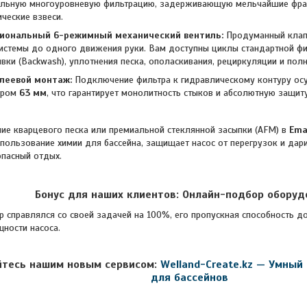
льную многоуровневую фильтрацию, задерживающую мельчайшие фракц
ческие взвеси.
иональный 6-режимный механический вентиль:
Продуманный клап
истемы до одного движения руки. Вам доступны циклы стандартной фи
вки (Backwash), уплотнения песка, ополаскивания, рециркуляции и полн
леевой монтаж:
Подключение фильтра к гидравлическому контуру ос
тром
63 мм
, что гарантирует монолитность стыков и абсолютную защит
арцевого песка или премиальной стеклянной засыпки (AFM) в
Ema
пользование химии для бассейна, защищает насос от перегрузок и дар
пасный отдых.
Бонус для наших клиентов: Онлайн-подбор оборуд
авлялся со своей задачей на 100%, его пропускная способность до
ности насоса.
йтесь нашим новым сервисом:
Welland-Create.kz — Умный
для бассейнов