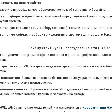
делать на новом сайте:
рассчитать необходимое оборудование под объем вашего бассейна.
ски подберите
идеально совместимый циркуляционный насос под по
рузки системы.
е полную спецификацию
оборудования (от химии до систем подогрева
те прямо сейчас и соберите идеальную
систему для вашего бассе
Почему стоит купить оборудование в WELLAND?
щими экспертами в сфере поставок и расчета профессионального 
тане.
 доставка по РК:
Быстрая и надежная транспортировка заказов в Алм
тана.
консалтинг:
Наши специалисты бесплатно помогут рассчитать время
полнительную схему подключения.
альное качество:
Прямые поставки оборудования Emaux, полный пак
тоянное наличие комплектующих и запчастей на складе.
«WELLAND»
вы также можете найти и ознакомится с
Насосами для ба