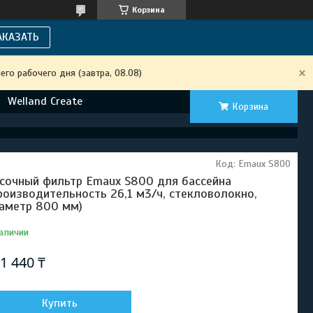
Корзина
АКАЗАТЬ
го рабочего дня (завтра, 08.08)
Welland Create
Корзина
Код:
Emaux S800
сочный фильтр Emaux S800 для бассейна
роизводительность 26,1 м3/ч, стекловолокно,
аметр 800 мм)
аличии
1 440 ₸
Купить