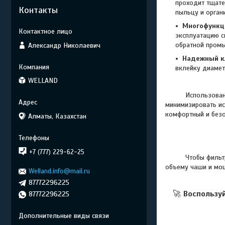
проходит тщате
Контакты
пыльцу и органи
Многофункц
эксплуатацию с
обратной промы
Александр Николаевич
Надежный к
вклейку диаме
WELLAND
Использование кв
минимизировать ис
комфортный и безо
Алматы, Казахстан
+7 (777) 229-62-25
Чтобы фильтр спр
объему чаши и мощ
Welland.info@mail.ru
87772296225
🚀
Воспользу
87772296225