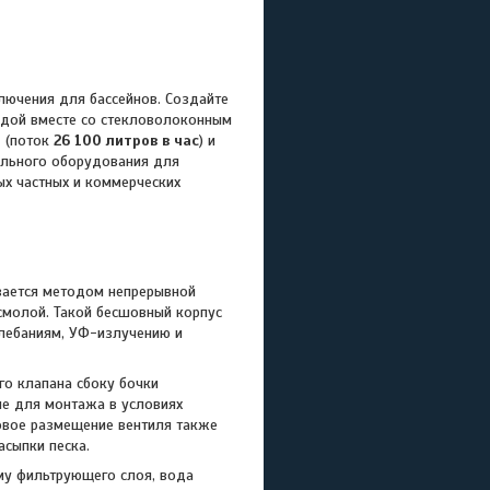
чения для бассейнов. Создайте
одой вместе со стекловолоконным
ч
(поток
26 100 литров в час
) и
ального оборудования для
ых частных и коммерческих
вается методом непрерывной
смолой. Такой бесшовный корпус
лебаниям, УФ-излучению и
о клапана сбоку бочки
ие для монтажа в условиях
ковое размещение вентиля также
асыпки песка.
у фильтрующего слоя, вода