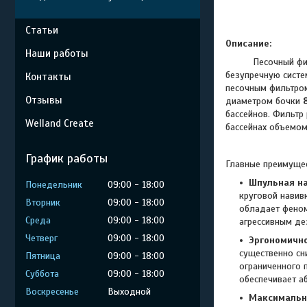
Статьи
Описание:
Наши работы
Песочный фильтр 
безупречную систе
Контакты
песочным фильтр
Отзывы
диаметром бочки
бассейнов. Фильтр
Welland Create
бассейнах объемо
График работы
Главные преимущес
Шпульная на
Понедельник
09:00
18:00
круговой навив
Вторник
09:00
18:00
обладает феном
Среда
09:00
18:00
агрессивным д
Четверг
09:00
18:00
Эргономично
существенно сн
Пятница
09:00
18:00
ограниченного 
Суббота
09:00
18:00
обеспечивает а
Воскресенье
Выходной
Максимальна