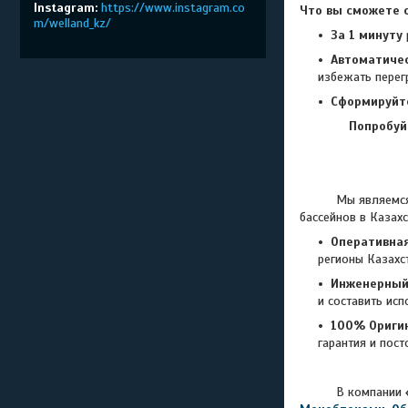
Instagram
https://www.instagram.co
Что вы сможете с
m/welland_kz/
За 1 минуту
Автоматиче
избежать перег
Сформируйт
Попробуй
Мы являемся веду
бассейнов в Казахс
Оперативная
регионы Казахс
Инженерный 
и составить ис
100% Оригин
гарантия и пос
В компании