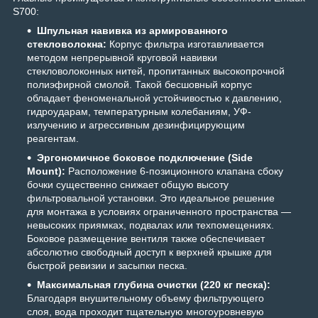
S700:
Шпульная навивка из армированного
стекловолокна:
Корпус фильтра изготавливается
методом непрерывной круговой навивки
стекловолоконных нитей, пропитанных высокопрочной
полиэфирной смолой. Такой бесшовный корпус
обладает феноменальной устойчивостью к давлению,
гидроударам, температурным колебаниям, УФ-
излучению и агрессивным дезинфицирующим
реагентам.
Эргономичное боковое подключение (Side
Mount):
Расположение 6-позиционного клапана сбоку
бочки существенно снижает общую высоту
фильтровальной установки. Это идеальное решение
для монтажа в условиях ограниченного пространства —
невысоких приямках, подвалах или техпомещениях.
Боковое размещение вентиля также обеспечивает
абсолютно свободный доступ к верхней крышке для
быстрой ревизии и засыпки песка.
Максимальная глубина очистки (220 кг песка):
Благодаря внушительному объему фильтрующего
слоя, вода проходит тщательную многоуровневую