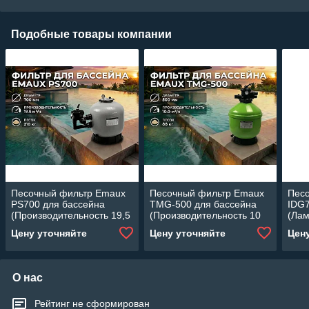
Подобные товары компании
Песочный фильтр Emaux
Песочный фильтр Emaux
Пес
PS700 для бассейна
TMG-500 для бассейна
IDG7
(Производительность 19,5
(Производительность 10
(Ла
м3/ч, стекловолокно,
м3/ч, стекловолокно,
прои
Цену уточняйте
Цену уточняйте
Цен
диаметр 700 мм)
диаметр 500 мм)
м3/ч
песо
О нас
Рейтинг не сформирован