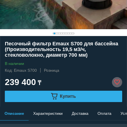
Песочный фильтр Emaux S700 для бассейна
(Производительность 19,5 м3/ч,
стекловолокно, диаметр 700 мм)
В наличии
Код: Emaux S700
Розница
239 400
₸
Купить
Описание
Характеристики
Доставка
Оплата
Усл