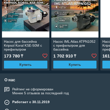
Насос для бассейна
Насос IML Atlas ATPN1052
Насо
Kripsol Koral KSE-50M c
c префильтром для
Krip
префильтром
бассейна
пре
(Производительность 7,5
(Производительность 131
(Про
173 780
1 702 910
161
₸
₸
м3/ч, мощность 0,58 кВт,
м3/ч, мощность: 7,4 кВт,
м3/ч
220В)
380В)
220В
Купить
Купить
О нас
Рейтинг не сформирован
Менее 5 отзывов за последний год
Работает с 30.11.2019