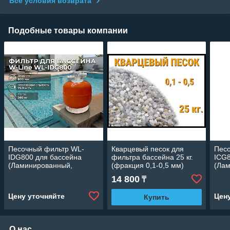
Все условия возврата
Подобные товары компании
Песочный фильтр WL-
Кварцевый песок для
Пес
IDG800 для бассейна
фильтра бассейна 25 кг.
ICG8
(Ламинированный,
(фракция 0,1-0,5 мм)
(Ла
производительность 25
прои
14 800
₸
м3/ч, диаметр: 800 мм,
м3/ч
песок 260 кг.)
песо
Цену уточняйте
Цен
Купить
О нас