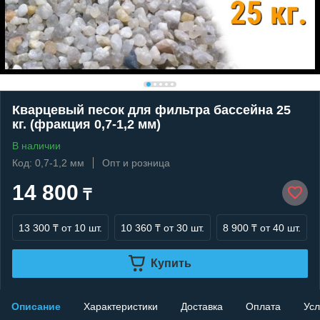
Кварцевый песок для фильтра бассейна 25
кг. (фракция 0,7-1,2 мм)
В наличии
Код: 0,7-1,2 мм
Опт и розница
14 800
₸
13 300 ₸
от 10 шт.
10 360 ₸
от 30 шт.
8 900 ₸
от 40 шт.
Купить
Описание
Характеристики
Доставка
Оплата
Усл