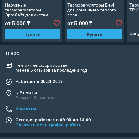
Наружные
Терморегуляторы Devi
Терм
терморегуляторы
для домашнего тёплого
TP 
ЭргоЛайт для систем
пола
антиобледенения и
5 000
5 000
от
₸
от
₸
снеготаяния
Цен
Купить
Купить
О нас
Рейтинг не сформирован
Менее 5 отзывов за последний год
Работает с 30.11.2019
г. Алматы
Алматы, Казахстан
Контакты
Сегодня работает с 09:00 до 18:00
Показать весь график работы