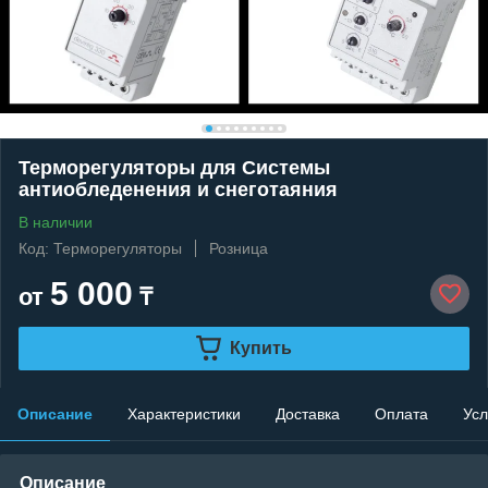
Терморегуляторы для Системы
антиобледенения и снеготаяния
В наличии
Код: Терморегуляторы
Розница
5 000
от
₸
Купить
Описание
Характеристики
Доставка
Оплата
Усл
Описание