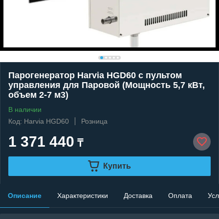
Парогенератор Harvia HGD60 c пультом
управления для Паровой (Мощность 5,7 кВт,
объем 2-7 м3)
В наличии
Код: Harvia HGD60
Розница
1 371 440
₸
Купить
Описание
Характеристики
Доставка
Оплата
Усл