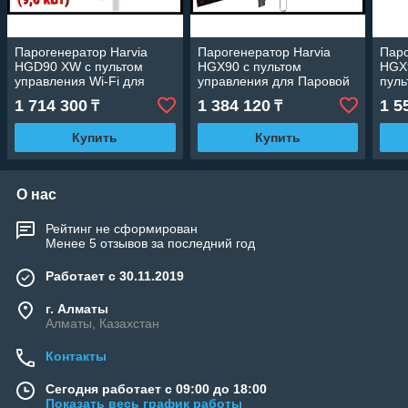
Парогенератор Harvia
Парогенератор Harvia
Паро
HGD90 XW c пультом
HGX90 c пультом
HGX9
управления Wi-Fi для
управления для Паровой
пуль
Паровой (Мощность 9,0
(Мощность 9 кВт, объем
для 
1 714 300
1 384 120
1 5
₸
₸
кВт, объем 4,5-10 м3)
4,5-10 м3)
кВт,
Купить
Купить
О нас
Рейтинг не сформирован
Менее 5 отзывов за последний год
Работает с 30.11.2019
г. Алматы
Алматы, Казахстан
Контакты
Сегодня работает с 09:00 до 18:00
Показать весь график работы