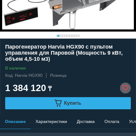
Парогенератор Harvia HGX90 c пультом
управления для Паровой (Мощность 9 кВт,
объем 4,5-10 м3)
В наличии
Код: Harvia HGX90
Розница
1 384 120
₸
Купить
Описание
Характеристики
Доставка
Оплата
Усл