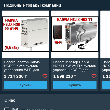
Подобные товары компании
Парогенератор Harvia
Парогенератор Harvia
Паро
HGD90 XW c пультом
HGX11 XW Wi-Fi c пультом
HGX6
управления Wi-Fi для
управления Wi-Fi для
упра
Паровой (Мощность 9,0
Паровой (Мощность 10,8
(Мощ
1 714 300
1 599 210
1 1
₸
₸
кВт, объем 4,5-10 м3)
кВт, объем 6-12 м3)
2-7 
Купить
Купить
О нас
Рейтинг не сформирован