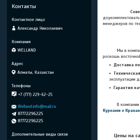
Контакты
Сове
доукомплектовать
менеджеров по те
Александр Николаевич
WELLAND
Мы в компании «W
роскошь восточной
Доставка по
Алматы, Казахстан
Техническа
эксплуатации д
Гарантия ка
+7 (777) 229-62-25
В компании
Welland.info@mail.ru
Курнами
и
Крана
87772296225
87772296225
Цены на с