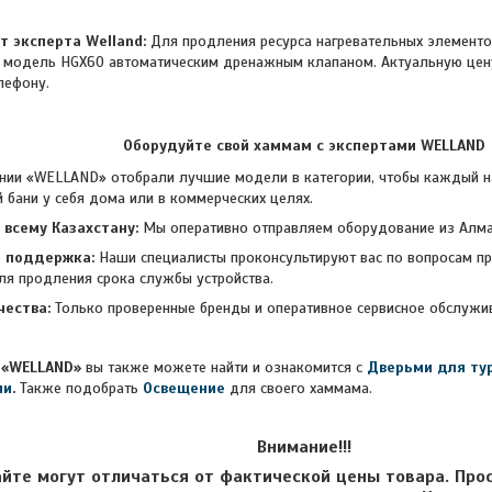
т эксперта Welland:
Для продления ресурса нагревательных элементо
 модель HGX60 автоматическим дренажным клапаном. Актуальную цену
лефону.
Оборудуйте свой хаммам с экспертами WELLAND
ELLAND» отобрали лучшие модели в категории, чтобы каждый наш
 бани у себя дома или в коммерческих целях.
 всему Казахстану:
Мы оперативно отправляем оборудование из Алмат
я поддержка:
Наши специалисты проконсультируют вас по вопросам п
ля продления срока службы устройства.
чества:
Только проверенные бренды и оперативное сервисное об
«WELLAND»
вы также можете найти и ознакомится с
Дверьми для ту
ми
.
Также подобрать
Освещение
для своего хаммама.
Внимание!!!
айте могут отличаться от фактической цены товара. Про