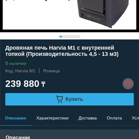
Дровяная печь Harvia M1 с внутренней
топкой (Производительность 4,5 - 13 м3)
В наличии
Код: Нarvia M1
Розница
239 880
₸
Купить
Описание
Характеристики
Доставка
Оплата
Усл
Описание