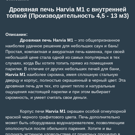
Дровяная печь Harvia M1 с внутренней
топкой (Производительность 4,5 - 13 м3)
Описание:
Дровяная печь Harvia M1
– это общепризнанное
наиболее удачное решение для небольших саун и бань!
Простая, компактная и аккуратная печь-каменка, при своей
небольшой цене стала одной из самых популярных в тех
случаях, когда Вы хотите топить прямо из помещения
парилки. В отличие от других небольших печей для бани,
Harvia M1
наиболее скромна, имея сплошную стальную
дверцу и корпус, полностью окрашенный в черный цвет. Эта
дровяная печь для тех, кто ценит тепло и натуральные
ощущения настоящей парилки и при этом выбирает
скромность, и умеет считать свои деньги.
Корпус печи
Harvia M1
окрашен особой огнеупорной
краской черного графитового цвета. Печь дополнительно
может быть оборудована водонагревателем, позволяющим
ополоснуться после обильного парения
. Хотите и вы
получать истинное удовольствие от приятных процедур в