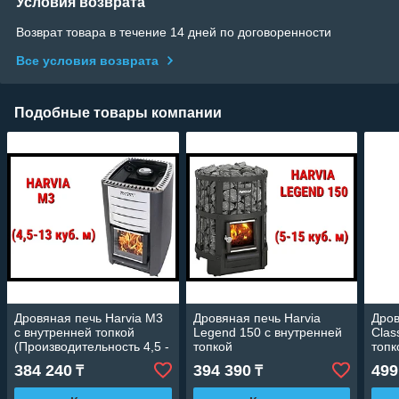
Условия возврата
Возврат товара в течение 14 дней по договоренности
Все условия возврата
Подобные товары компании
Дровяная печь Harvia M3
Дровяная печь Harvia
Дров
с внутренней топкой
Legend 150 с внутренней
Clas
(Производительность 4,5 -
топкой
топк
13 м3)
(Производительность 5 -
(Про
384 240
394 390
499
₸
₸
15 м3)
14 м