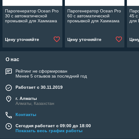
Парогенератор Ocean Pro
Парогенератор Ocean Pro
Паро
30 c автоматической
60 c автоматической
45 c
промывкой для Хаммама
промывкой для Хаммама
для
(Мощность 3 кВт, объем 2-
(Мощность 6 кВт, объем 2-
4,5 
4 м3)
7 м3)
Цену уточняйте
Цену уточняйте
Цен
О нас
Рейтинг не сформирован
Менее 5 отзывов за последний год
Работает с 30.11.2019
г. Алматы
Алматы, Казахстан
Контакты
Сегодня работает с 09:00 до 18:00
Показать весь график работы