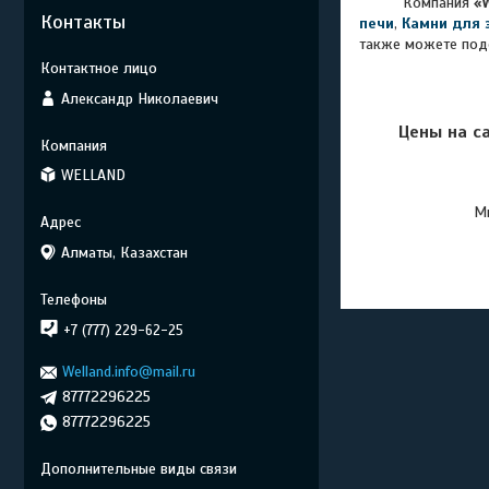
Компания
«
Контакты
печи
,
Камни для 
также можете под
Александр Николаевич
Цены на с
WELLAND
Мы
Алматы, Казахстан
+7 (777) 229-62-25
Welland.info@mail.ru
87772296225
87772296225