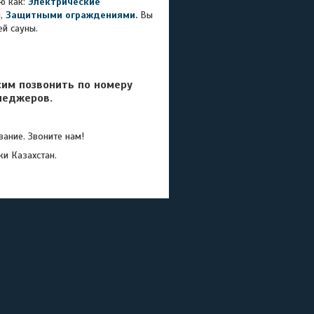
ю как:
Электрические
,
Защитными ограждениями
.
Вы
ей сауны.
сим позвонить по номеру
неджеров.
ание. Звоните нам!
ки Казахстан.