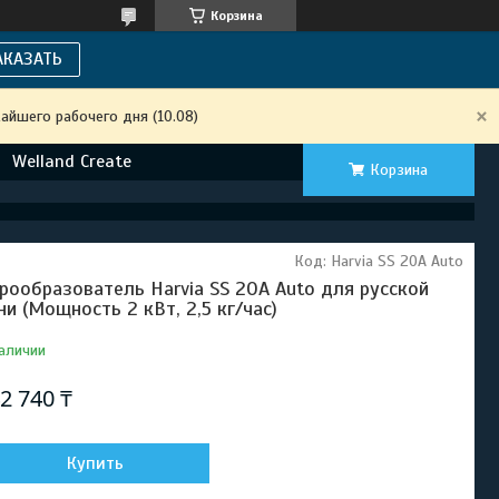
Корзина
АКАЗАТЬ
айшего рабочего дня (10.08)
Welland Create
Корзина
Код:
Harvia SS 20A Auto
рообразователь Harvia SS 20A Auto для русской
ни (Мощность 2 кВт, 2,5 кг/час)
аличии
2 740 ₸
Купить