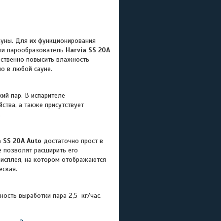
ауны. Для их функционирования
ти парообразователь
Harvia SS 20A
ественно повысить влажность
о в любой сауне.
ий пар. В испарителе
ства, а также присутствует
.
a SS 20A Auto
достаточно прост в
е позволят расширить его
дисплея, на котором отображаются
еская.
ость выработки пара 2,5 кг/час.