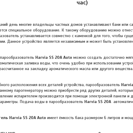
час)
шний день многие владельцы частных домов устанавливают бани или с
ется специальное оборудование. К такому оборудованию можно отнес
азователь
устанавливается совместно с каменкой для того, чтобы сущ
ии. Данное устройство является независимым и может быть установлен
парообразователь
Harvia SS 20A Auto
можно создать достаточно мягк
оматическая заливка воды, что очень удобно при использовании устрой
рассчитанное на закладку ароматического масла или другого вещества
о расположения всех деталей устройства,
парообразователь
Harvi
анному парогенератору можно приобрести ряд других деталей, которы
вление испарителем производится при помощи электронной панели и 
параметры. Подача воды в парообразователь
Harvia SS 20A
автоматич
ель Harvia SS 20A Auto
имеет ёмкость бака размером 6 литров и мощн