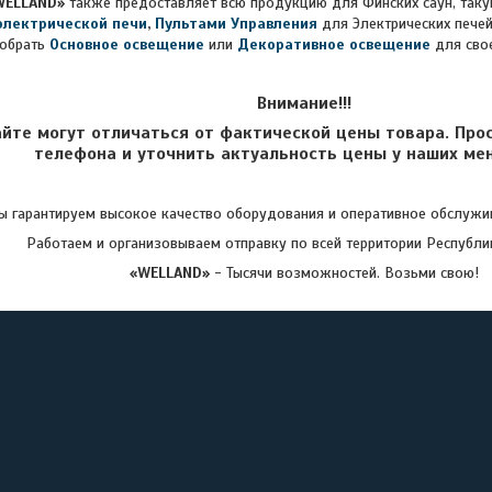
WELLAND»
также предоставляет всю продукцию для Финских саун, таку
электрической печи
,
Пультами Управления
для Электрических печей
обрать
Основное освещение
или
Декоративное освещение
для сво
Внимание!!!
айте могут отличаться от фактической цены товара. Про
телефона и уточнить актуальность цены у наших ме
 гарантируем высокое качество оборудования и оперативное обслужив
Работаем и организовываем отправку по всей территории Республи
«WELLAND»
- Тысячи возможностей. Возьми свою!