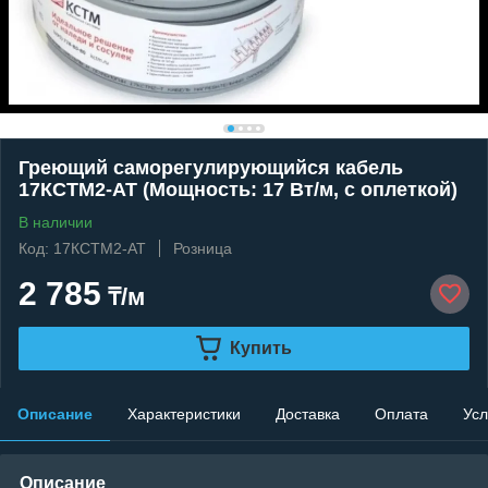
Греющий саморегулирующийся кабель
17КСТМ2-АТ (Мощность: 17 Вт/м, с оплеткой)
В наличии
Код: 17КСТМ2-АТ
Розница
2 785
₸/м
Купить
Описание
Характеристики
Доставка
Оплата
Усл
Описание