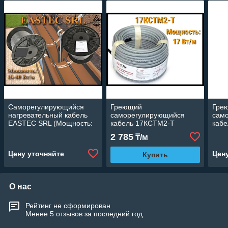
Саморегулирующийся
Греющий
Гре
нагревательный кабель
саморегулирующийся
сам
EASTEC SRL (Мощность:
кабель 17КСТМ2-Т
кабе
16-40 Вт/м)
(Мощность: 17 Вт/м, без
17-3
2 785
₸/м
оплетки)
Цену уточняйте
Цен
Купить
О нас
Рейтинг не сформирован
Менее 5 отзывов за последний год