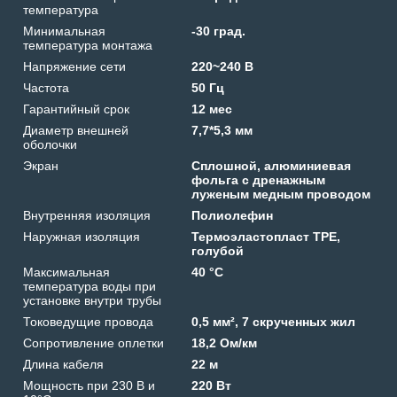
температура
Минимальная
-30 град.
температура монтажа
Напряжение сети
220~240 В
Частота
50 Гц
Гарантийный срок
12 мес
Диаметр внешней
7,7*5,3 мм
оболочки
Экран
Сплошной, алюминиевая
фольга с дренажным
луженым медным проводом
Внутренняя изоляция
Полиолефин
Наружная изоляция
Термоэластопласт TPE,
голубой
Максимальная
40 °C
температура воды при
установке внутри трубы
Токоведущие провода
0,5 мм², 7 скрученных жил
Сопротивление оплетки
18,2 Ом/км
Длина кабеля
22 м
Мощность при 230 В и
220 Вт