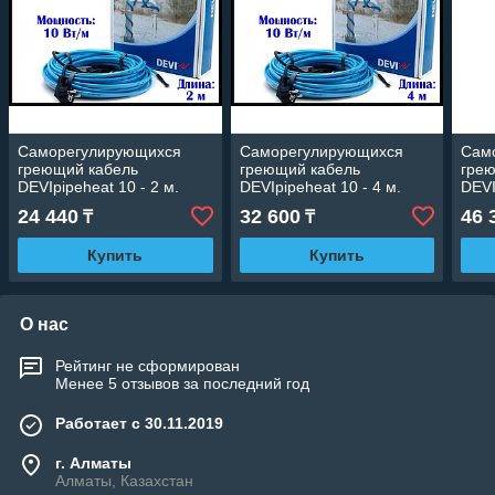
Саморегулирующихся
Саморегулирующихся
Сам
греющий кабель
греющий кабель
гре
DEVIpipeheat 10 - 2 м.
DEVIpipeheat 10 - 4 м.
DEVI
(DPH-10, длина: 2 м.,
(DPH-10, длина: 4 м.,
(DPH
24 440
32 600
46 
₸
₸
мощность: 20 Вт)
мощность: 40 Вт)
мощн
Купить
Купить
О нас
Рейтинг не сформирован
Менее 5 отзывов за последний год
Работает с 30.11.2019
г. Алматы
Алматы, Казахстан