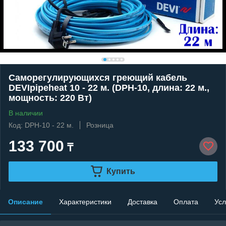
Саморегулирующихся греющий кабель
DEVIpipeheat 10 - 22 м. (DPH-10, длина: 22 м.,
мощность: 220 Вт)
В наличии
Код: DPH-10 - 22 м.
Розница
133 700
₸
Купить
Описание
Характеристики
Доставка
Оплата
Усл