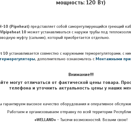
мощность: 120 Вт)
H-10 (Pipeheat)
представляет собой саморегулирующийся греющий каб
VIpipeheat 10
может устанавливаться с наружи трубы под теплоизоляц
вводную муфту (сальник), который приобретается отдельно.
at 10
устанавливается совместно с наружными терморегуляторами, с ни
терморегуляторы
,
дополнительно ознакомьтесь с
Монтажными при
Внимание!!!
айте могут отличаться от фактической цены товара. Про
телефона и уточнить актуальность цены у наших ме
 гарантируем высокое качество оборудования и оперативное обслужив
Работаем и организовываем отправку по всей территории Республи
«WELLAND»
- Тысячи возможностей. Возьми свою!