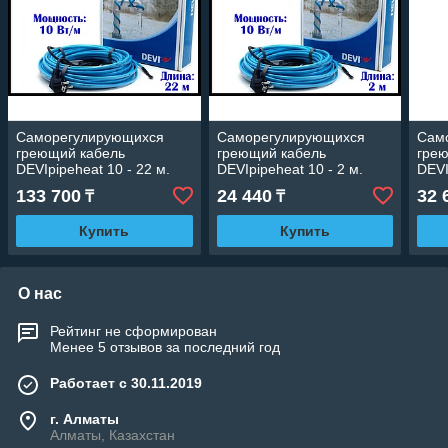
Саморегулирующихся
Саморегулирующихся
Сам
греющий кабель
греющий кабель
гре
DEVIpipeheat 10 - 22 м.
DEVIpipeheat 10 - 2 м.
DEVI
(DPH-10, длина: 22 м.,
(DPH-10, длина: 2 м.,
(DPH
133 700
24 440
32 
₸
₸
мощность: 220 Вт)
мощность: 20 Вт)
мощн
Купить
Купить
О нас
Рейтинг не сформирован
Менее 5 отзывов за последний год
Работает с 30.11.2019
г. Алматы
Алматы, Казахстан