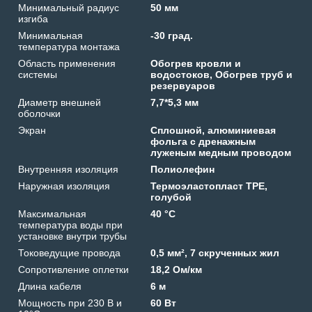
Минимальный радиус
50 мм
изгиба
Минимальная
-30 град.
температура монтажа
Область применения
Обогрев кровли и
системы
водостоков, Обогрев труб и
резервуаров
Диаметр внешней
7,7*5,3 мм
оболочки
Экран
Сплошной, алюминиевая
фольга с дренажным
луженым медным проводом
Внутренняя изоляция
Полиолефин
Наружная изоляция
Термоэластопласт TPE,
голубой
Максимальная
40 °C
температура воды при
установке внутри трубы
Токоведущие провода
0,5 мм², 7 скрученных жил
Сопротивление оплетки
18,2 Ом/км
Длина кабеля
6 м
Мощность при 230 В и
60 Вт