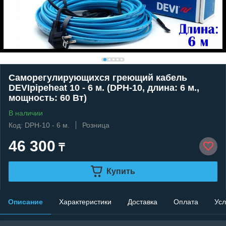
Саморегулирующихся греющий кабель
DEVIpipeheat 10 - 6 м. (DPH-10, длина: 6 м.,
мощность: 60 Вт)
В наличии
Код: DPH-10 - 6 м.
Розница
46 300
₸
Купить
Описание
Характеристики
Доставка
Оплата
Усл