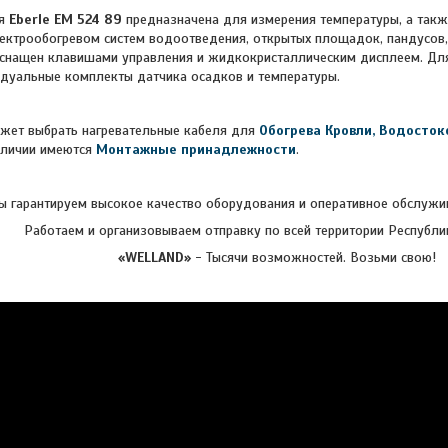
ия
Eberle EM 524 89
предназначена для измерения температуры, а так
ектрообогревом систем водоотведения, открытых площадок, пандусов,
оснащен клавишами управления и жидкокристаллическим дисплеем. Дл
дуальные комплекты датчика осадков и температуры.
жет выбрать нагревательные кабеля для
Обогрева Кровли, Водосток
аличии имеются
Монтажные принадлежности
.
 гарантируем высокое качество оборудования и оперативное обслужив
Работаем и организовываем отправку по всей территории Республи
«WELLAND»
- Тысячи возможностей. Возьми свою!