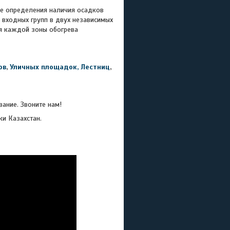
же определения наличия осадков
 входных групп в двух независимых
я каждой зоны обогрева
ов
,
Уличных площадок, Лестниц
,
ание. Звоните нам!
ки Казахстан.