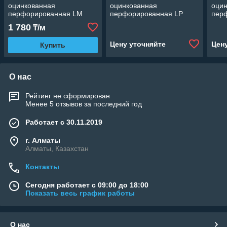
оцинкованная
оцинкованная
оци
перфорированная LM
перфорированная LP
пер
50*2.0 мм. (В рулоне: 10
12*0.55 мм.
20*1
1 780
₸/м
м.)
Цену уточняйте
Цен
Купить
О нас
Рейтинг не сформирован
Менее 5 отзывов за последний год
Работает с 30.11.2019
г. Алматы
Алматы, Казахстан
Контакты
Сегодня работает с 09:00 до 18:00
Показать весь график работы
О нас