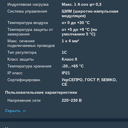
Индуктивная нагрузка
Макс. 1 A cos φ= 0,3
Система управления
ШИМ (широтно-импульсная
модуляция)
Температура воздуха
от 0 до +30 °C
Температура защиты от
от +5 до +9 °C (по
замерзания
умолчанию 5 °C)
Макс. сечения
1 x 4 мм²
подключаемых проводов
Тип регулятора
1C
Класс защиты
Класс II
Температура хранения
-20...+65 °C
IP класс
IP21
Сертифицирован
УкрСЕПРО, ГОСТ Р, SEMKO,
CE
Пользовательские характеристики
Напряжение сети
220~230 В
Скрыть