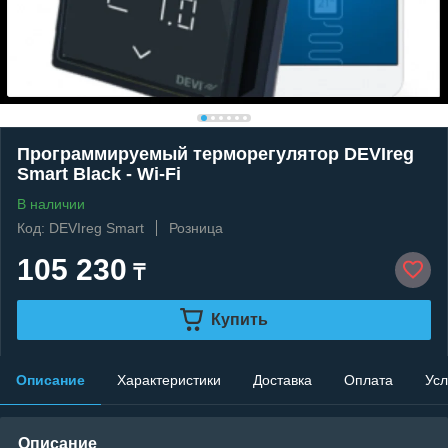
Программируемый терморегулятор DEVIreg
Smart Black - Wi-Fi
В наличии
Код: DEVIreg Smart
Розница
105 230
₸
Купить
Описание
Характеристики
Доставка
Оплата
Усл
Описание