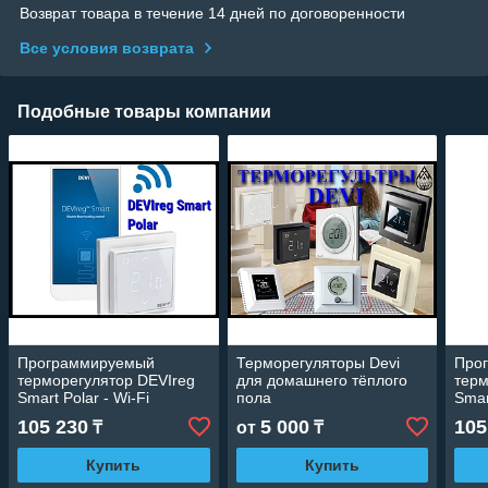
Возврат товара в течение 14 дней по договоренности
Все условия возврата
Подобные товары компании
Программируемый
Терморегуляторы Devi
Про
терморегулятор DEVIreg
для домашнего тёплого
терм
Smart Polar - Wi-Fi
пола
Smar
105 230
5 000
105
₸
от
₸
Купить
Купить